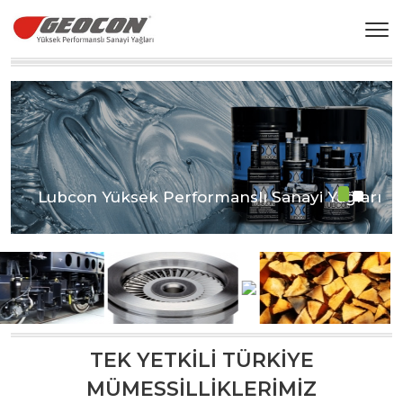
Bijour Delimon Raylı Sistem Yağ
anayi Yağları
Pompaları
TEK YETKİLİ TÜRKİYE
MÜMESSİLLİKLERİMİZ